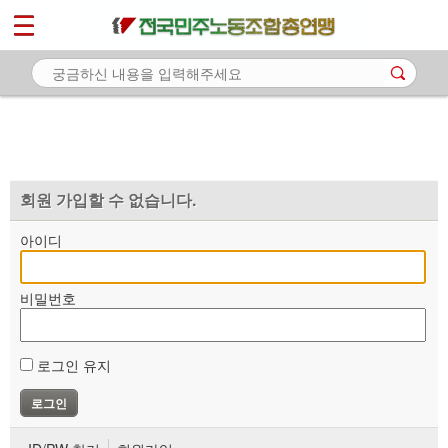
*
마이페이지
소개
<
소식
노동상담
자료
회원 가입할 수 없습니다.
부설기관
아이디
업무
비밀번호
로그인 유지