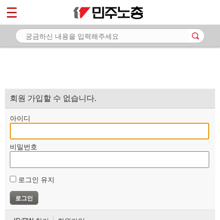
*
마이페이지
소개
<
소식
노동상담
자료
회원 가입할 수 없습니다.
부설기관
아이디
업무
비밀번호
로그인 유지