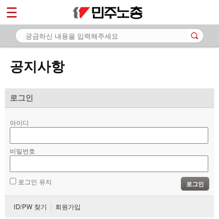
*
마이페이지
소개
<
소식
공지사항
- 공지사항
- 성명·보도
로그인
- 기타 공고
아이디
노동상담
비밀번호
자료
부설기관
로그인 유지
로그인
업무
ID/PW 찾기
회원가입