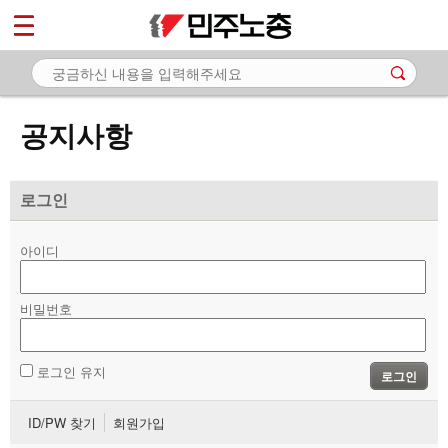
*
마이페이지
소개
<
소식
공지사항
- 공지사항
- 성명·보도
로그인
- 기타 공고
아이디
노동상담
비밀번호
자료
부설기관
로그인 유지
로그인
업무
ID/PW 찾기
회원가입