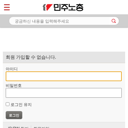
*
마이페이지
소개
<
소식
노동상담
자료
회원 가입할 수 없습니다.
부설기관
아이디
업무
비밀번호
로그인 유지