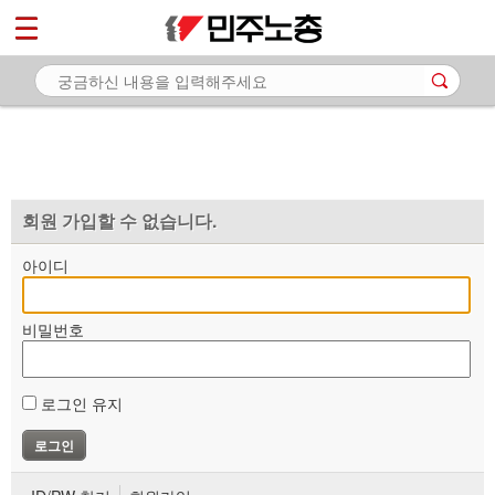
*
마이페이지
소개
<
소식
노동상담
자료
회원 가입할 수 없습니다.
부설기관
아이디
업무
비밀번호
로그인 유지