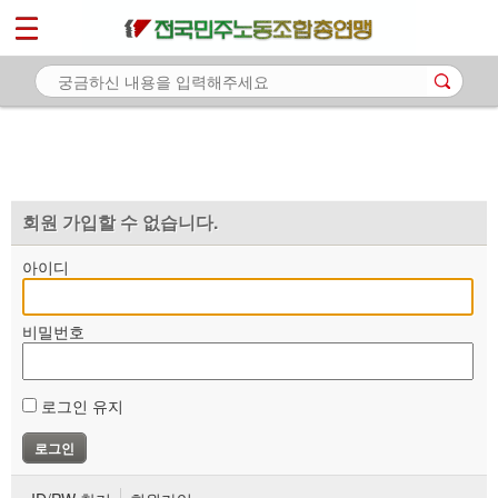
*
마이페이지
소개
<
소식
노동상담
자료
회원 가입할 수 없습니다.
부설기관
아이디
업무
비밀번호
로그인 유지