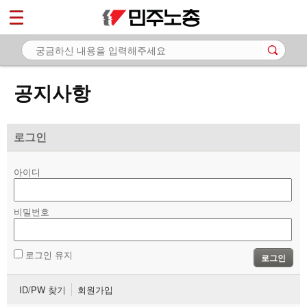
*
마이페이지
소개
<
소식
공지사항
- 공지사항
- 성명·보도
로그인
- 기타 공고
아이디
노동상담
비밀번호
자료
부설기관
로그인 유지
로그인
업무
ID/PW 찾기
회원가입