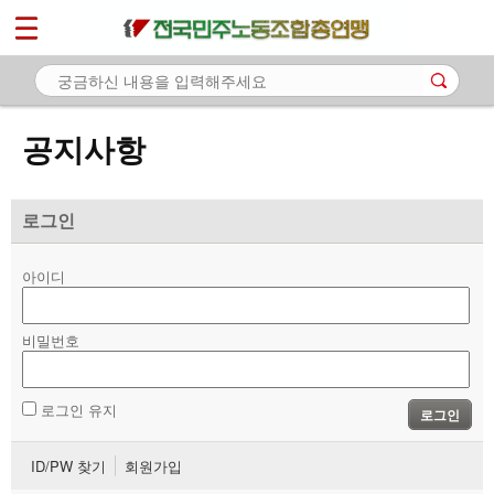
*
마이페이지
소개
<
소식
공지사항
- 공지사항
- 성명·보도
로그인
- 기타 공고
아이디
노동상담
비밀번호
자료
부설기관
로그인 유지
로그인
업무
ID/PW 찾기
회원가입