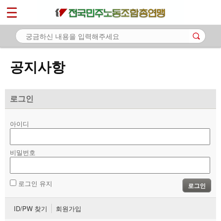
*
마이페이지
소개
<
소식
공지사항
- 공지사항
- 성명·보도
로그인
- 기타 공고
아이디
노동상담
비밀번호
자료
부설기관
로그인 유지
로그인
업무
ID/PW 찾기
회원가입