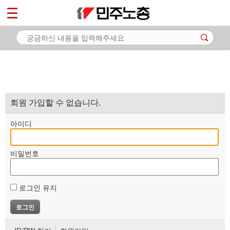
*
마이페이지
소개
<
소식
노동상담
자료
회원 가입할 수 없습니다.
부설기관
아이디
업무
비밀번호
로그인 유지