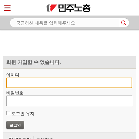
*
마이페이지
소개
<
소식
노동상담
자료
회원 가입할 수 없습니다.
부설기관
아이디
업무
비밀번호
로그인 유지