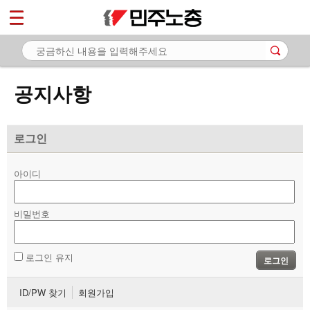
*
마이페이지
소개
<
소식
공지사항
- 공지사항
- 성명·보도
로그인
- 기타 공고
아이디
노동상담
비밀번호
자료
부설기관
로그인 유지
로그인
업무
ID/PW 찾기
회원가입