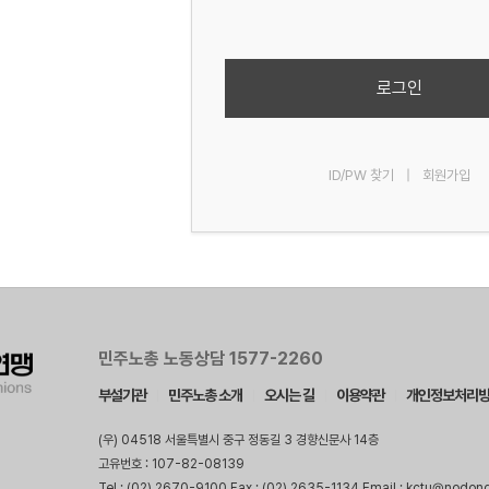
로그인
ID/PW 찾기
|
회원가입
민주노총 노동상담 1577-2260
부설기관
민주노총 소개
오시는 길
이용약관
개인정보처리
(우) 04518 서울특별시 중구 정동길 3 경향신문사 14층
고유번호 : 107-82-08139
Tel : (02) 2670-9100 Fax : (02) 2635-1134 Email : kctu@nodon