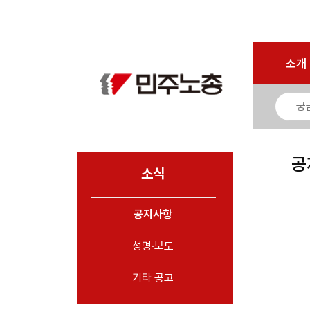
로그인
회원가입
마이페이지
소개
<
소개
소식
- 공지사항
- 성명·보도
- 기타 공고
공
소식
노동상담
공지사항
자료
성명·보도
부설기관
업무
기타 공고