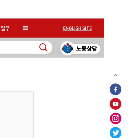
*
업무
ENGLISH SITE