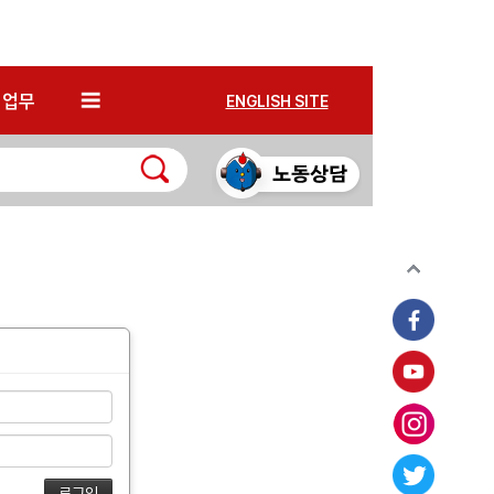
*
업무
ENGLISH SITE