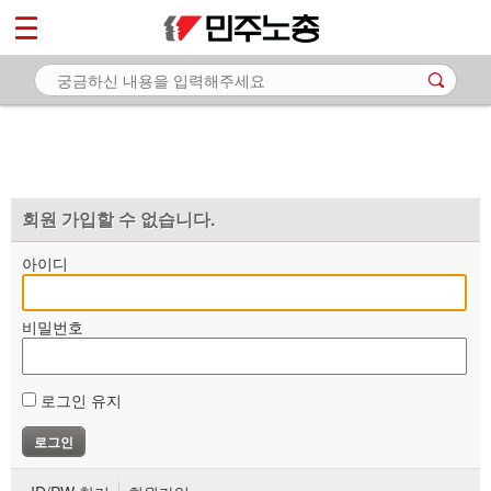
*
마이페이지
소개
<
소식
노동상담
자료
회원 가입할 수 없습니다.
부설기관
아이디
업무
비밀번호
로그인 유지