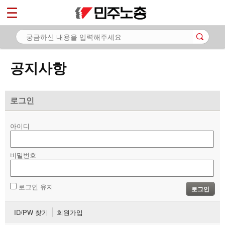
*
마이페이지
소개
<
소식
공지사항
- 공지사항
- 성명·보도
로그인
- 기타 공고
아이디
노동상담
비밀번호
자료
부설기관
로그인 유지
로그인
업무
ID/PW 찾기
회원가입