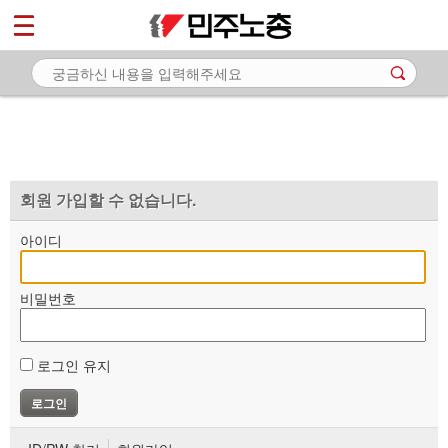
*
마이페이지
소개
<
소식
노동상담
자료
회원 가입할 수 없습니다.
부설기관
아이디
업무
비밀번호
로그인 유지