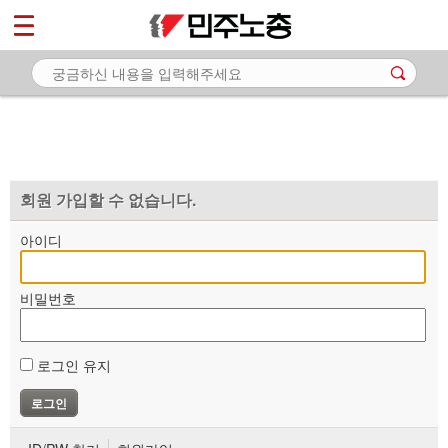
*
마이페이지
소개
<
소식
노동상담
자료
회원 가입할 수 없습니다.
부설기관
아이디
업무
비밀번호
로그인 유지