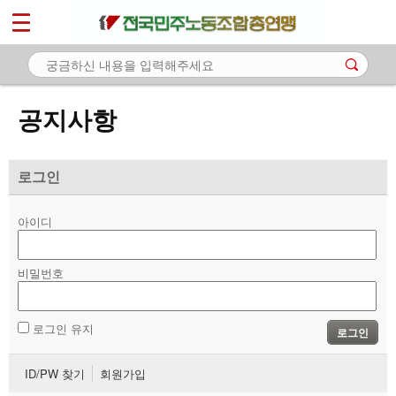
*
마이페이지
소개
<
소식
공지사항
- 공지사항
- 성명·보도
로그인
- 기타 공고
아이디
노동상담
비밀번호
자료
부설기관
로그인 유지
로그인
업무
ID/PW 찾기
회원가입