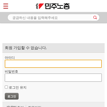
*
마이페이지
소개
<
소식
노동상담
자료
회원 가입할 수 없습니다.
부설기관
아이디
업무
비밀번호
로그인 유지