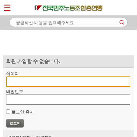
*
마이페이지
소개
<
소식
노동상담
자료
회원 가입할 수 없습니다.
부설기관
아이디
업무
비밀번호
로그인 유지