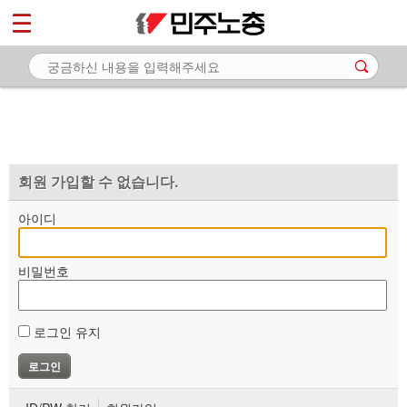
*
마이페이지
소개
<
소식
노동상담
자료
회원 가입할 수 없습니다.
부설기관
아이디
업무
비밀번호
로그인 유지