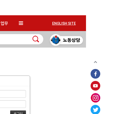
*
업무
ENGLISH SITE