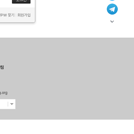
D/PW 찾기
|
회원가입
방침
g.org