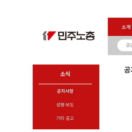
로그인
회원가입
마이페이지
소개
<
소개
소식
- 공지사항
- 성명·보도
- 기타 공고
공
소식
노동상담
공지사항
자료
성명·보도
부설기관
업무
기타 공고