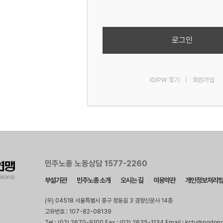
로그인
ID/PW 찾기
|
회원가입
민주노총 노동상담 1577-2260
부설기관
민주노총 소개
오시는 길
이용약관
개인정보처리
(우) 04518 서울특별시 중구 정동길 3 경향신문사 14층
고유번호 : 107-82-08139
Tel : (02) 2670-9100 Fax : (02) 2635-1134 Email : kctu@nodon