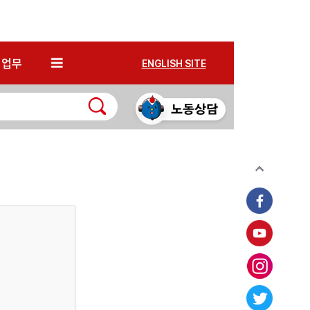
*
업무
ENGLISH SITE