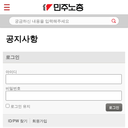
*
마이페이지
소개
<
소식
공지사항
- 공지사항
- 성명·보도
로그인
- 기타 공고
아이디
노동상담
비밀번호
자료
부설기관
로그인 유지
로그인
업무
ID/PW 찾기
회원가입