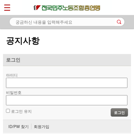
*
마이페이지
소개
<
소식
공지사항
- 공지사항
- 성명·보도
로그인
- 기타 공고
아이디
노동상담
비밀번호
자료
부설기관
로그인 유지
로그인
업무
ID/PW 찾기
회원가입