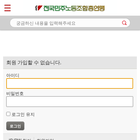
*
마이페이지
소개
<
소식
노동상담
자료
회원 가입할 수 없습니다.
부설기관
아이디
업무
비밀번호
로그인 유지