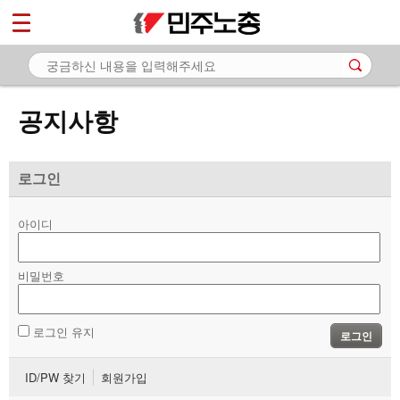
*
마이페이지
소개
<
소식
공지사항
- 공지사항
- 성명·보도
로그인
- 기타 공고
아이디
노동상담
비밀번호
자료
부설기관
로그인 유지
로그인
업무
ID/PW 찾기
회원가입