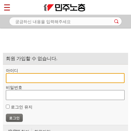
*
마이페이지
소개
<
소식
노동상담
자료
회원 가입할 수 없습니다.
부설기관
아이디
업무
비밀번호
로그인 유지