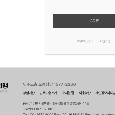
로그인
ID/PW 찾기
|
회원가입
민주노총 노동상담 1577-2260
부설기관
민주노총 소개
오시는 길
이용약관
개인정보처리
(우) 04518 서울특별시 중구 정동길 3 경향신문사 14층
고유번호 : 107-82-08139
Tel : (02) 2670-9100 Fax : (02) 2635-1134 Email : kctu@nodon