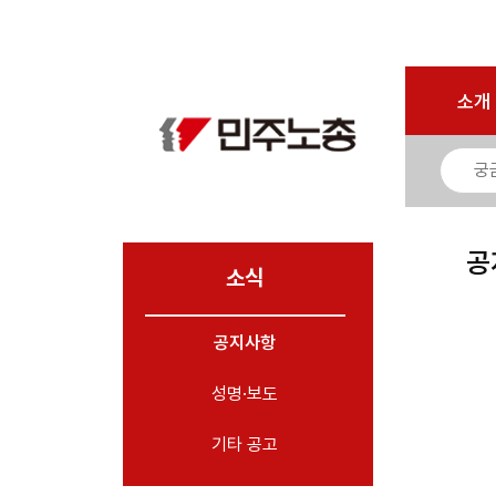
로그인
회원가입
마이페이지
소개
<
소개
소식
- 공지사항
- 성명·보도
- 기타 공고
공
소식
노동상담
공지사항
자료
성명·보도
부설기관
업무
기타 공고