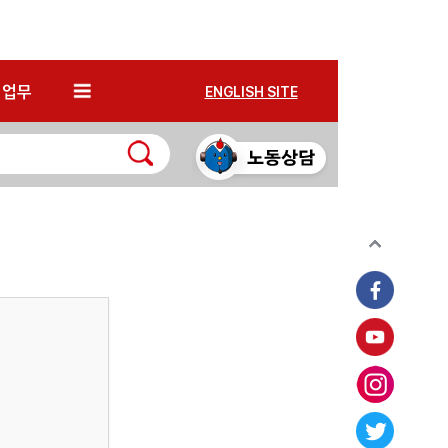
*
업무
ENGLISH SITE