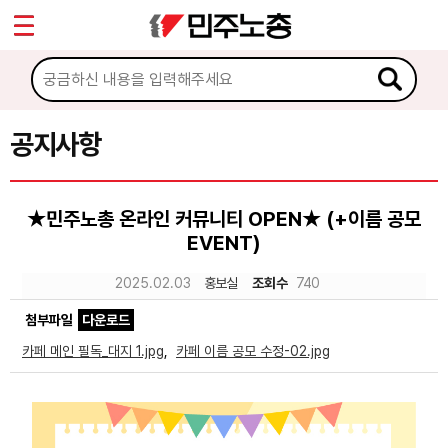
*
Sketchbook5, 스케치북5
마이페이지
소개
<
소식
공지사항
Sketchbook5, 스케치북5
공지사항
★민주노총 온라인 커뮤니티 OPEN★ (+이름 공모
성명·보도
EVENT)
기타 공고
2025.02.03
홍보실
조회수
740
노동상담
첨부파일
다운로드
카페 메인 필독_대지 1.jpg
,
카페 이름 공모 수정-02.jpg
자료
부설기관