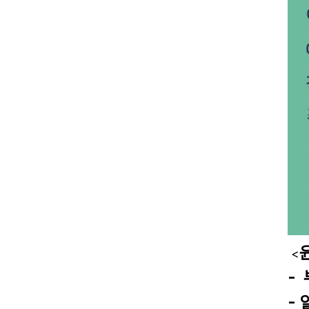
<
-
-