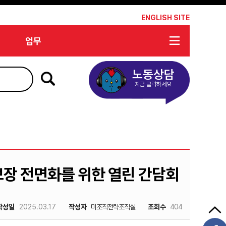
*
ENGLISH SITE
업무
노동상담
지금 클릭하세요
보장 전면화를 위한 열린 간담회
작성일
2025.03.17
작성자
미조직전략조직실
조회수
404