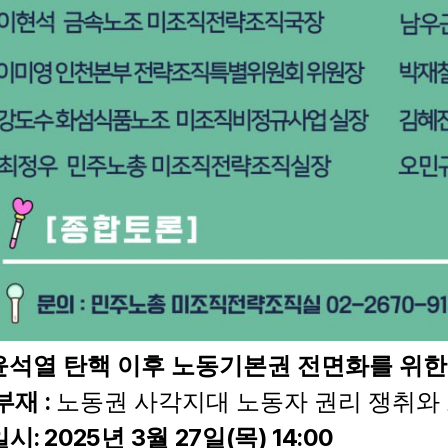
윤석열 탄핵 이후 노동기본권 전면화를 위한
:
부재
노동권 사각지대 노동자 권리 쟁취와
: 2025
3
27
(
) 14:00
일시
년
월
일
목