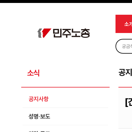
메뉴 건너뛰기
로그인
회원가입
Sketchbook5, 스케치북5
마이페이지
소개
소
<
소식
공지사항
Sketchbook5, 스케치북5
성명·보도
기타 공고
공
소식
노동상담
자료
공지사항
[
부설기관
성명·보도
업무