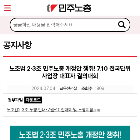
*
Sketchbook5, 스케치북5
마이페이지
소개
<
소식
공지사항
Sketchbook5, 스케치북5
공지사항
노조법 2·3조 민주노총 개정안 쟁취! 7.10 전국단위
성명·보도
사업장 대표자 결의대회
기타 공고
2024.07.04
교육선전실
조회수
1809
노동상담
첨부파일
다운로드
노조법2,3조 투쟁 안내-7월-10일대회 및 투쟁지침.jpg
자료
부설기관