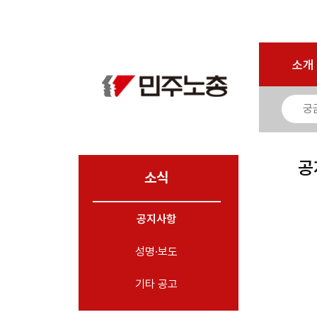
로그인
회원가입
마이페이지
소개
<
소개
소식
- 공지사항
- 성명·보도
- 기타 공고
공
소식
노동상담
공지사항
자료
성명·보도
부설기관
업무
기타 공고