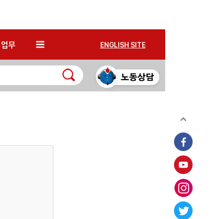
*
업무
ENGLISH SITE