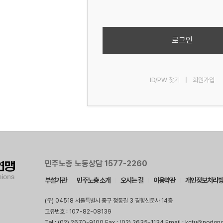
로그인
ID/PW 찾기
|
회원가입
민주노총 노동상담 1577-2260
부설기관
민주노총 소개
오시는 길
이용약관
개인정보처리
(우) 04518 서울특별시 중구 정동길 3 경향신문사 14층
고유번호 : 107-82-08139
Tel : (02) 2670-9100 Fax : (02) 2635-1134 Email : kctu@nodon