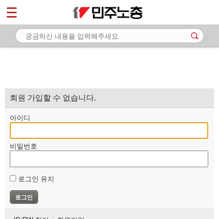
*
마이페이지
소개
<
소식
노동상담
자료
회원 가입할 수 없습니다.
부설기관
아이디
업무
비밀번호
로그인 유지