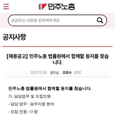
*
Sketchbook5, 스케치북5
마이페이지
소개
<
소식
공지사항
Sketchbook5, 스케치북5
공지사항
[채용공고] 민주노총 법률원에서 함께할 동지를 찾습
성명·보도
니다.
기타 공고
2011.12.19
총무실
조회수
4291
노동상담
민주노총 법률원에서 함께할 동지를 찾습니다.
자료
가. 담당업무 및 모집인원
- 담당 업무 : 송무지원 분야
부설기관
- 모집 인원 : O 명