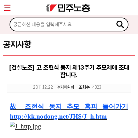
*
Sketchbook5, 스케치북5
마이페이지
소개
<
소식
공지사항
Sketchbook5, 스케치북5
공지사항
[건설노조] 고 조현식 동지 제13주기 추모제에 초대
성명·보도
합니다.
기타 공고
2011.12.22
정치위원회
조회수
4323
노동상담
故 조현식 동지 추모 홈피 들어가기
자료
http://kk.nodong.net/JHS/J_h.htm
부설기관