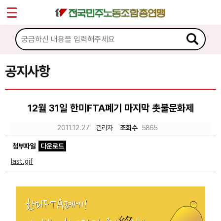
*
Sketchbook5, 스케치북5
마이페이지
소개
<
소식
공지사항
Sketchbook5, 스케치북5
공지사항
12월 31일 한미FTA폐기 마지막 촛불문화제
성명·보도
2011.12.27
관리자
조회수
5865
기타 공고
첨부파일
다운로드
노동상담
last.gif
자료
부설기관