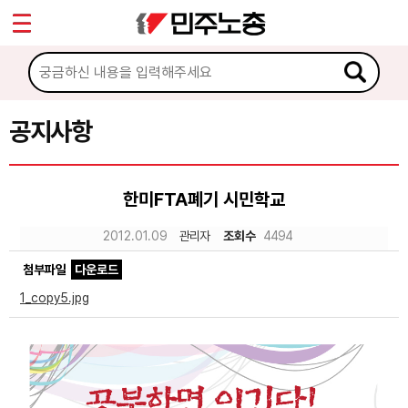
*
Sketchbook5, 스케치북5
마이페이지
소개
<
소식
공지사항
Sketchbook5, 스케치북5
공지사항
한미FTA폐기 시민학교
성명·보도
2012.01.09
관리자
조회수
4494
기타 공고
첨부파일
다운로드
노동상담
1_copy5.jpg
자료
부설기관