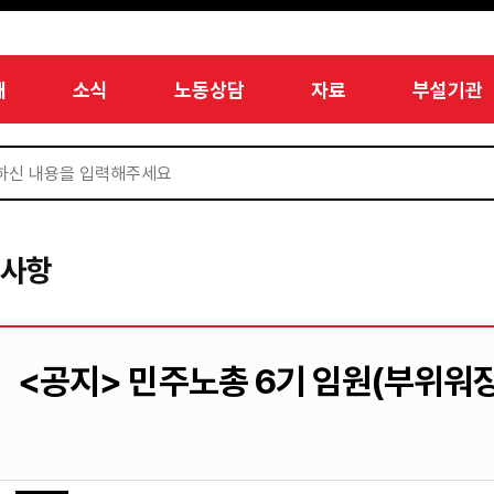
개
소식
노동상담
자료
부설기관
지사항
<공지> 민주노총 6기 임원(부위워장