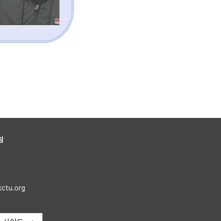
침
kctu.org