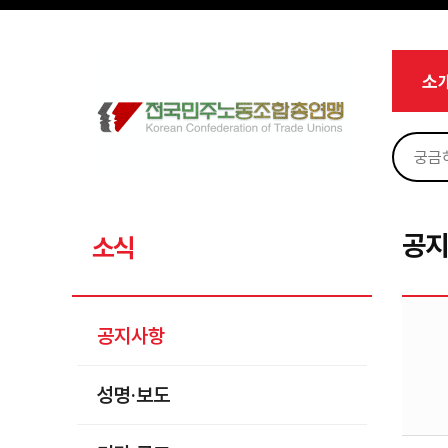
메뉴 건너뛰기
로그인
회원가입
Sketchbook5, 스케치북5
마이페이지
소개
소
<
소식
공지사항
Sketchbook5, 스케치북5
성명·보도
기타 공고
공
소식
노동상담
자료
공지사항
부설기관
성명·보도
업무