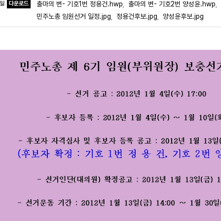
파일
다운로드
출마의 변- 기호1번 정용건.hwp
출마의 변- 기호2번 양성윤.hwp
,
,
민주노총 임원선거 일정.jpg
정용건후보.jpg
양성윤후보.jpg
,
,