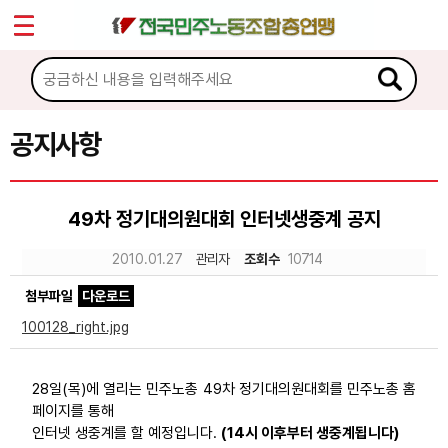
*
Sketchbook5, 스케치북5
마이페이지
소개
<
소식
공지사항
Sketchbook5, 스케치북5
공지사항
49차 정기대의원대회 인터넷생중계 공지
성명·보도
2010.01.27
관리자
조회수
10714
기타 공고
첨부파일
다운로드
노동상담
100128_right.jpg
자료
28일(목)에 열리는 민주노총 49차 정기대의원대회를 민주노총 홈
페이지를 통해
부설기관
인터넷 생중계를 할 예정입니다.
(14시 이후부터 생중계됩니다)