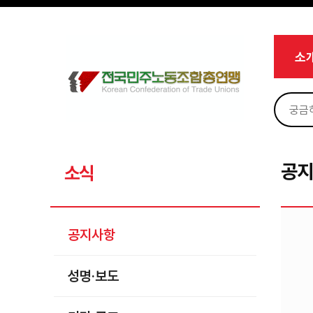
메뉴 건너뛰기
로그인
회원가입
Sketchbook5, 스케치북5
마이페이지
소개
소
<
소식
공지사항
Sketchbook5, 스케치북5
성명·보도
기타 공고
공
소식
노동상담
자료
공지사항
부설기관
성명·보도
업무