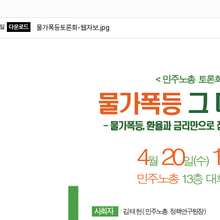
파일
다운로드
물가폭등토론회-웹자보.jpg