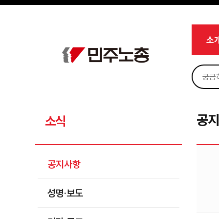
메뉴 건너뛰기
로그인
회원가입
Sketchbook5, 스케치북5
마이페이지
소개
소
<
소식
공지사항
Sketchbook5, 스케치북5
성명·보도
기타 공고
공
소식
노동상담
자료
공지사항
부설기관
성명·보도
업무