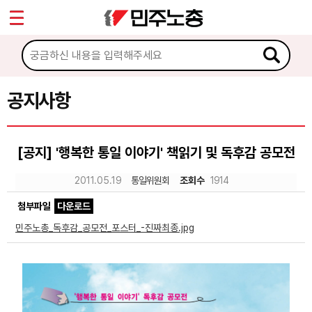
*
Sketchbook5, 스케치북5
마이페이지
소개
<
소식
공지사항
Sketchbook5, 스케치북5
공지사항
[공지] '행복한 통일 이야기' 책읽기 및 독후감 공모전
성명·보도
2011.05.19
통일위원회
조회수
1914
기타 공고
첨부파일
다운로드
노동상담
민주노총_독후감_공모전_포스터_-진짜최종.jpg
자료
부설기관