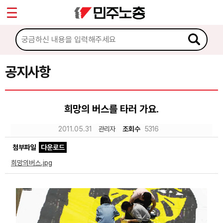
*
Sketchbook5, 스케치북5
마이페이지
소개
<
소식
공지사항
Sketchbook5, 스케치북5
공지사항
희망의 버스를 타러 가요.
성명·보도
2011.05.31
관리자
조회수
5316
기타 공고
첨부파일
다운로드
노동상담
희망의버스.jpg
자료
부설기관