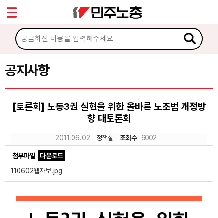
*
Sketchbook5, 스케치북5
마이페이지
소개
<
소식
공지사항
Sketchbook5, 스케치북5
공지사항
[토론회] 노동3권 실현을 위한 올바른 노조법 개정방
성명·보도
향 대토론회
기타 공고
2011.06.02
정책실
조회수
6002
노동상담
첨부파일
다운로드
110602웹자보.jpg
자료
부설기관