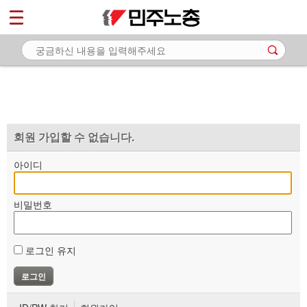
*
마이페이지
소개
<
소식
노동상담
자료
회원 가입할 수 없습니다.
부설기관
아이디
업무
비밀번호
로그인 유지