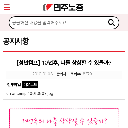
*
Sketchbook5, 스케치북5
마이페이지
소개
<
소식
공지사항
Sketchbook5, 스케치북5
공지사항
[청년캠프] 10년후, 나를 상상할 수 있을까?
성명·보도
2010.01.08
관리자
조회수
8379
기타 공고
첨부파일
다운로드
노동상담
unioncamp_10010802.jpg
자료
부설기관