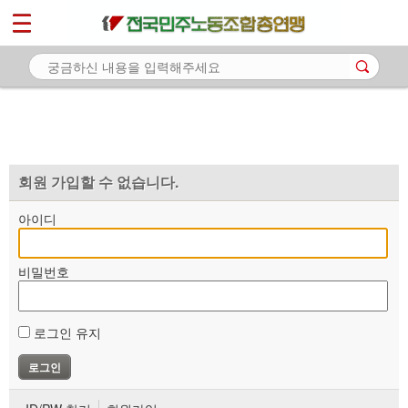
*
마이페이지
소개
<
소식
노동상담
자료
회원 가입할 수 없습니다.
부설기관
아이디
업무
비밀번호
로그인 유지